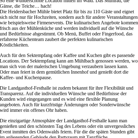
So eine wunderschöne Location mitten im Wald. Das Mühlrad, die
Gänse, die Teiche… hach!
Die Heidersbacher Mühle bietet Platz für bis zu 110 Gäste und eignet
sich nicht nur für Hochzeiten, sondern auch für andere Veranstaltungen
wie beispielsweise Firmenevents. Die kulinarischen Angebote komme
frisch aus der Mühlenküche und werden individuell auf die Wünsche
und Bedürfnisse abgestimmt. Ob Menü, Buffet oder Fingerfood, das
erfahrene Küchenteam zaubert die perfekten kulinarischen
Köstlichkeiten.
Auch für den Sektempfang oder Kaffee und Kuchen gibt es passende
Locations. Der Sektempfang kann am Mühlbach genossen werden, wo
man sich von der malerischen Umgebung verzaubern lassen kann.
Oder man feiert in dem gemütlichen Innenhof und genießt dort die
Kaffee- und Kuchenpause.
Die Landgasthof-Festhalle ist zudem bekannt für ihre Flexibilität und
Transparenz. Auf die individuellen Wünsche und Bedürfnisse der
Kunden wird eingegangen und es wird eine flexible Planung
angeboten. Auch für kurzfristige Änderungen oder Sonderwünsche
wird immer ein offenes Ohr haben.
Die einzigartige Atmosphäre der Landgasthof-Festhalle kann man
genießen und den schönsten Tag des Lebens oder ein unvergessliches
Event inmitten des Odenwalds feiern. Für die die späten Stunden gibt
im anliegenden Gebäude den Partyraum mit Tanzfläche.