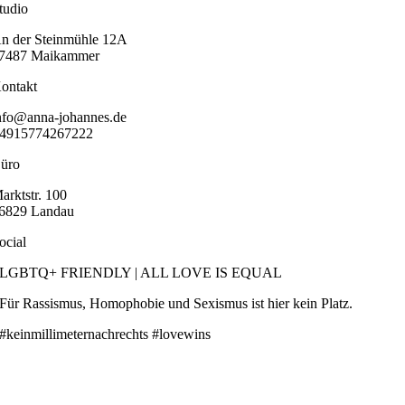
tudio
n der Steinmühle 12A
7487 Maikammer
ontakt
nfo@anna-johannes.de
4915774267222
üro
arktstr. 100
6829 Landau
ocial
LGBTQ+ FRIENDLY | ALL LOVE IS EQUAL
Für Rassismus, Homophobie und Sexismus ist hier kein Platz.
#keinmillimeternachrechts #lovewins
As seen on